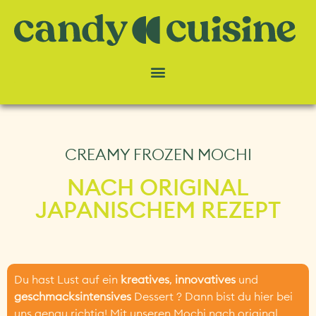
CREAMY FROZEN MOCHI
NACH ORIGINAL
JAPANISCHEM REZEPT
Du hast Lust auf ein
kreatives
,
innovatives
und
geschmacksintensives
Dessert ? Dann bist du hier bei
uns genau richtig! Mit unseren Mochi nach original