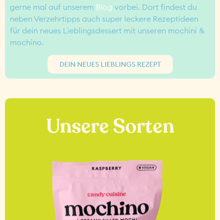
gerne mal auf unserem
Blog
vorbei. Dort findest du
neben Verzehrtipps auch super leckere Rezeptideen
für dein neues Lieblingsdessert mit unseren mochini &
mochino.
DEIN NEUES LIEBLINGS REZEPT
Unsere Sorten