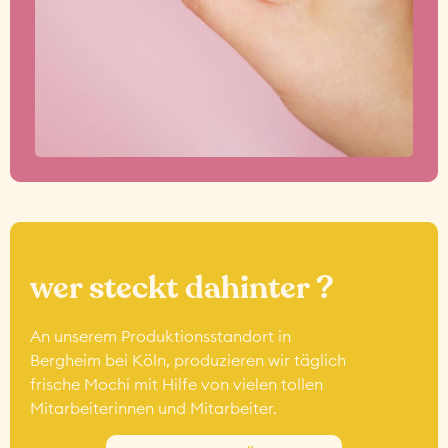
wer steckt dahinter ?
An unserem Produktionsstandort in
Bergheim bei Köln, produzieren wir täglich
frische Mochi mit Hilfe von vielen tollen
Mitarbeiterinnen und Mitarbeiter.