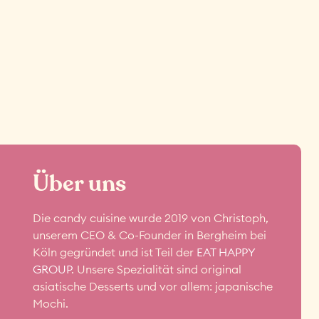
Über uns
Die candy cuisine wurde 2019 von Christoph,
unserem CEO & Co-Founder in Bergheim bei
Köln gegründet und ist Teil der
EAT HAPPY
GROUP
. Unsere Spezialität sind original
asiatische Desserts und vor allem: japanische
Mochi.